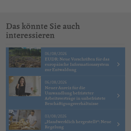
Das könnte Sie auch
interessieren
06/08/2026
EUDR: Neue Vorschriften für das
europäische Informationssystem
zur Entwaldung
06/08/2026
Neuer Anreiz für die
Umwandlung befristeter
Arbeitsverträge in unbefristete
Beschäftigungsverhältnisse
03/08/2026
„Handwerklich hergestellt“: Neue
Regelung