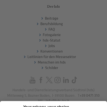
Der hds
Beiträge
Berufsbildung
FAQ
Fotogalerie
hds-Statut
Jobs
Konventionen
Leitlinien für den Messesektor
Menschen im hds
Schilder
Handels- und Dienstleistungsverband Südtirol (hds)
Mitterweg 5, Bozner Boden
,
I-39100
Bozen
.
T
+39 0471 310
311
.
info@hds-bz.it