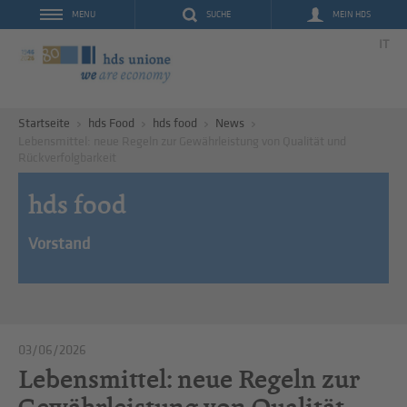
SUCHE
MEIN HDS
MENU
IT
Startseite
hds Food
hds food
News
Lebensmittel: neue Regeln zur Gewährleistung von Qualität und
Rückverfolgbarkeit
hds food
Vorstand
03/06/2026
Lebensmittel: neue Regeln zur