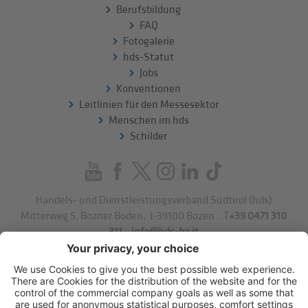
Berufsbildung
FAQ
Fotogalerie
hds-Statut
Jobs
Konventionen
Leitlinien für den Messesektor
Menschen im hds
Schilder
Handels- und Dienstleistungsverband Südtirol (hds)
Mitterweg 5, Bozner Boden
,
I-39100
Bozen
.
T
+39 0471 310
311
.
info@hds-bz.it
Impressum
Datenschutzerklärung
Cookie-Einstellungen
Sitemap