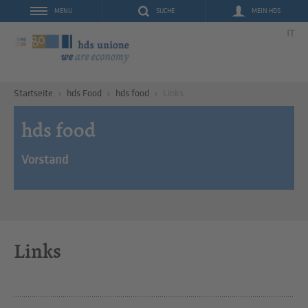
SUCHE
MEIN HDS
MENU
IT
Startseite
hds Food
hds food
Links
hds food
Vorstand
Links