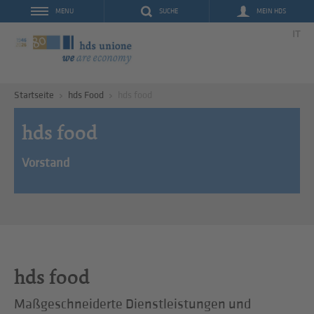
SUCHE
MEIN HDS
MENU
IT
Startseite
hds Food
hds food
hds food
Vorstand
hds food
Maßgeschneiderte Dienstleistungen und