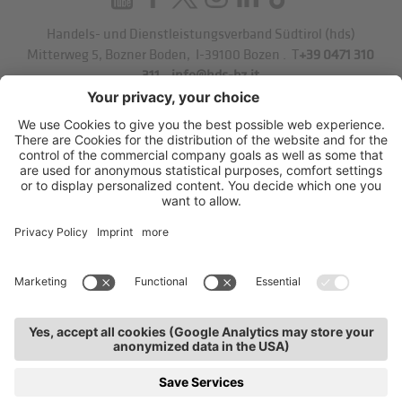
Handels- und Dienstleistungsverband Südtirol (hds)
Mitterweg 5, Bozner Boden
,
I-39100
Bozen
.
T
+39 0471 310
311
.
info@hds-bz.it
Impressum
Datenschutzerklärung
Cookie-Einstellungen
Sitemap