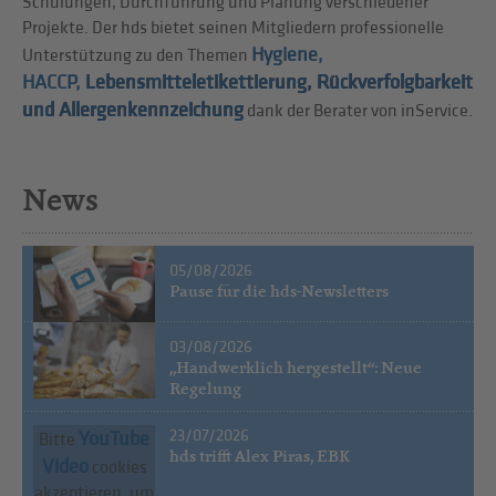
Schulungen, Durchführung und Planung verschiedener
Projekte. Der hds bietet seinen Mitgliedern professionelle
Hygiene,
Unterstützung zu den Themen
HACCP,
Lebensmitteletikettierung
,
Rückverfolgbarkeit
und Allergenkennzeichung
dank der Berater von inService.
News
05/08/2026
Pause für die hds-Newsletters
03/08/2026
„Handwerklich hergestellt“: Neue
Regelung
23/07/2026
YouTube
Bitte
hds trifft Alex Piras, EBK
Video
cookies
akzeptieren, um