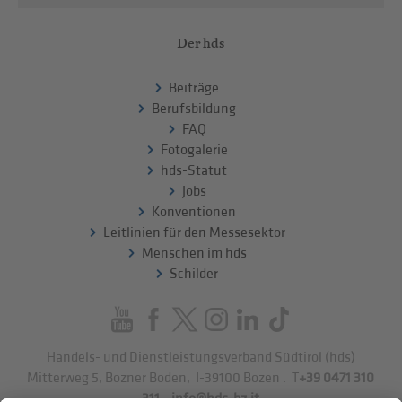
Der hds
Beiträge
Berufsbildung
FAQ
Fotogalerie
hds-Statut
Jobs
Konventionen
Leitlinien für den Messesektor
Menschen im hds
Schilder
Handels- und Dienstleistungsverband Südtirol (hds)
Mitterweg 5, Bozner Boden
,
I-39100
Bozen
.
T
+39 0471 310
311
.
info@hds-bz.it