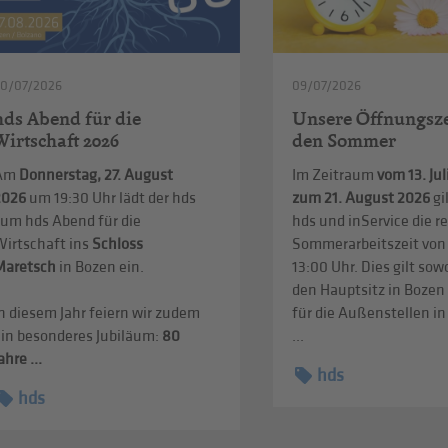
20/07/2026
09/07/2026
hds Abend für die
Unsere Öffnungsze
Wirtschaft 2026
den Sommer
Am
Donnerstag, 27. August
Im Zeitraum
vom 13. Jul
2026
um 19:30 Uhr lädt der hds
zum 21. August 2026
gi
zum hds Abend für die
hds und inService die r
Wirtschaft ins
Schloss
Sommerarbeitszeit von 
Maretsch
in Bozen ein.
13:00 Uhr. Dies gilt sow
den Hauptsitz in Bozen
n diesem Jahr feiern wir zudem
für die Außenstellen i
ein besonderes Jubiläum:
80
...
ahre ...
hds
hds