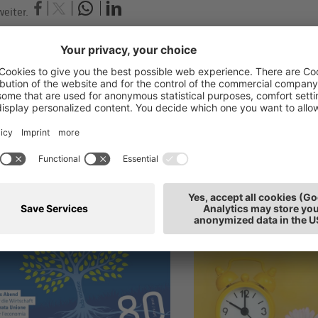
eiter.
h interessieren