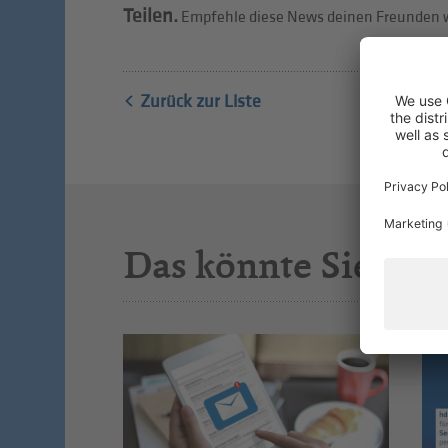
Teilen.
Empfehle diese News deinen Freunden w
Zurück zur Liste
Das könnte Sie auc