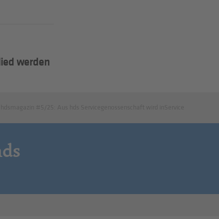
lied werden
hdsmagazin #5/25: Aus hds Servicegenossenschaft wird inService
hds