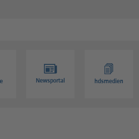
Newsportal
e
hdsmedien