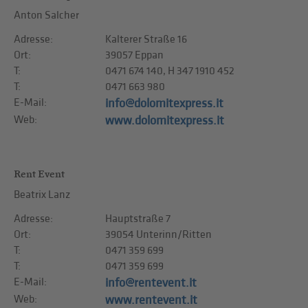
Anton Salcher
Adresse:
Kalterer Straße 16
Ort:
39057 Eppan
T:
0471 674 140, H 347 1910 452
T:
0471 663 980
E-Mail:
info@dolomitexpress.it
Web:
www.dolomitexpress.it
Rent Event
Beatrix Lanz
Adresse:
Hauptstraße 7
Ort:
39054 Unterinn/Ritten
T:
0471 359 699
T:
0471 359 699
E-Mail:
info@rentevent.it
Web:
www.rentevent.it