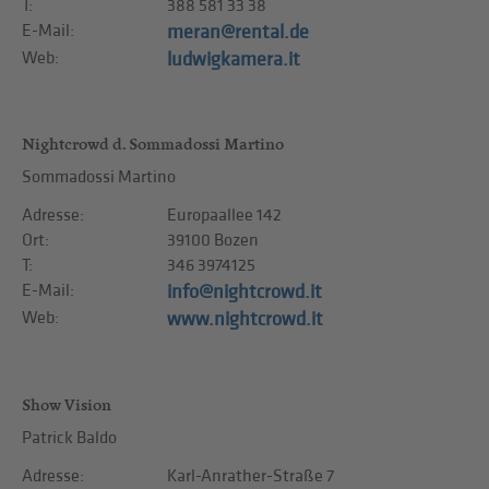
T:
388 581 33 38
E-Mail:
meran@rental.de
Web:
ludwigkamera.it
Nightcrowd d. Sommadossi Martino
Sommadossi Martino
Adresse:
Europaallee 142
Ort:
39100 Bozen
T:
346 3974125
E-Mail:
info@nightcrowd.it
Web:
www.nightcrowd.it
Show Vision
Patrick Baldo
Adresse:
Karl-Anrather-Straße 7