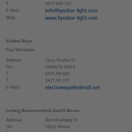
T:
0473 490 130
E-Mail:
info@byoskar-light.com
Web:
www.byoskar-light.com
Elektro Wepa
Paul Werdaner
Adresse:
Cuca-Straße 57
Ort:
39046 St.Ulrich
T:
0471 796 665
T:
0471 781 221
E-Mail:
electrowepa@rolmail.net
Ludwig Kameraverleih GmbH Meran
Adresse:
Rennstallweg 31
Ort:
39012 Meran