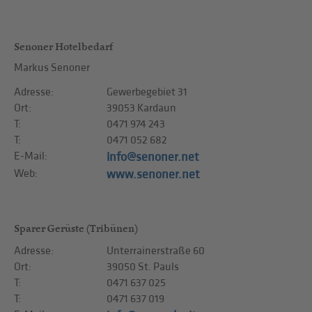
Senoner Hotelbedarf
Markus Senoner
Adresse:
Gewerbegebiet 31
Ort:
39053 Kardaun
T:
0471 974 243
T:
0471 052 682
E-Mail:
info@senoner.net
Web:
www.senoner.net
Sparer Gerüste (Tribünen)
Adresse:
Unterrainerstraße 60
Ort:
39050 St. Pauls
T:
0471 637 025
T:
0471 637 019