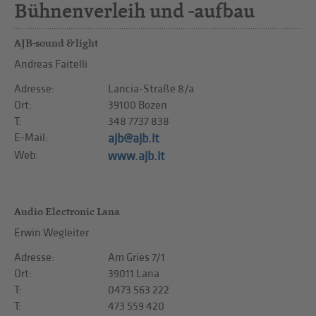
Bühnenverleih und -aufbau
AJB-sound & light
Andreas Faitelli
Adresse:
Lancia-Straße 8/a
Ort:
39100 Bozen
T:
348 7737 838
E-Mail:
ajb@ajb.it
Web:
www.ajb.it
Audio Electronic Lana
Erwin Wegleiter
Adresse:
Am Gries 7/1
Ort:
39011 Lana
T:
0473 563 222
T:
473 559 420