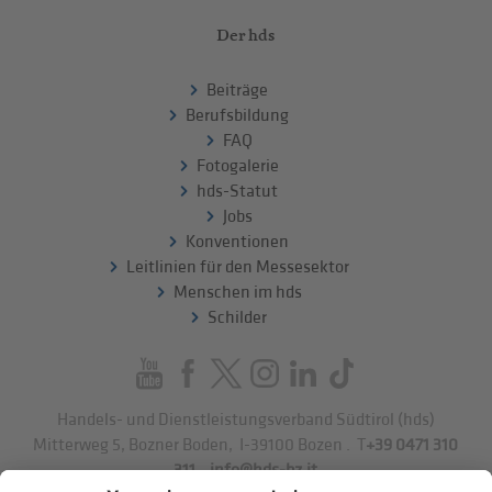
Der hds
Beiträge
Berufsbildung
FAQ
Fotogalerie
hds-Statut
Jobs
Konventionen
Leitlinien für den Messesektor
Menschen im hds
Schilder
Handels- und Dienstleistungsverband Südtirol (hds)
Mitterweg 5, Bozner Boden
,
I-39100
Bozen
.
T
+39 0471 310
311
.
info@hds-bz.it