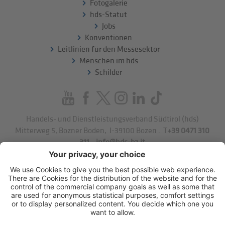
Fotogalerie
hds-Statut
Jobs
Konventionen
Leitlinien für den Messesektor
Menschen im hds
Schilder
Handels- und Dienstleistungsverband Südtirol (hds)
Mitterweg 5, Bozner Boden
,
I-39100
Bozen
.
T
+39 0471 310
311
.
info@hds-bz.it
Impressum
Datenschutzerklärung
Cookie-Einstellungen
Sitemap