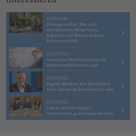
31/07/2026
Klimagerechte Orts- und
Stadtzentren: Mehr Grün,
Schatten und Wasser sichern
Lebensqualität
30/07/2026
Anreiz zur Stabilisierung von
Arbeitsverhältnissen 2026
29/07/2026
Digital Markets Act: hds fordert
faire Online-Sichtbarkeit für alle
22/07/2026
Lüsen: ein lebendiges
Ortszentrum gemeinsam stärken