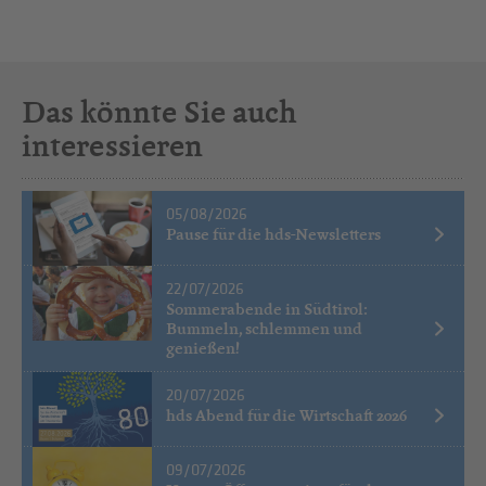
Das könnte Sie auch
interessieren
05/08/2026
Pause für die hds-Newsletters
22/07/2026
Sommerabende in Südtirol:
Bummeln, schlemmen und
genießen!
20/07/2026
hds Abend für die Wirtschaft 2026
09/07/2026