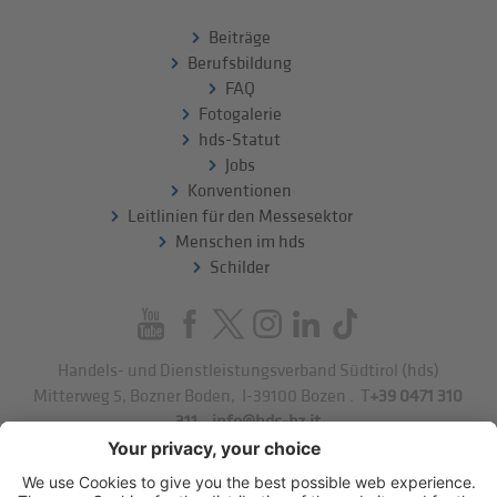
Beiträge
Berufsbildung
FAQ
Fotogalerie
hds-Statut
Jobs
Konventionen
Leitlinien für den Messesektor
Menschen im hds
Schilder
Handels- und Dienstleistungsverband Südtirol (hds)
Mitterweg 5, Bozner Boden
,
I-39100
Bozen
.
T
+39 0471 310
311
.
info@hds-bz.it
Impressum
Datenschutzerklärung