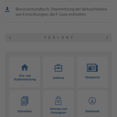
Benutzerhandbuch: Übermittlung der Verkaufsdaten
von Einrichtungen, die F-Gase enthalten
1
2
3
4
5
6
7
Orts- und
Newsportal
Jobbörse
Stadtentwicklung
Aktionen und
hdsmedien
Downloads
Kampagnen