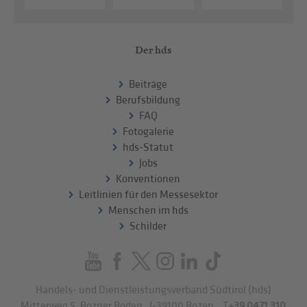
Der hds
Beiträge
Berufsbildung
FAQ
Fotogalerie
hds-Statut
Jobs
Konventionen
Leitlinien für den Messesektor
Menschen im hds
Schilder
Handels- und Dienstleistungsverband Südtirol (hds)
Mitterweg 5, Bozner Boden
,
I-39100
Bozen
.
T
+39 0471 310