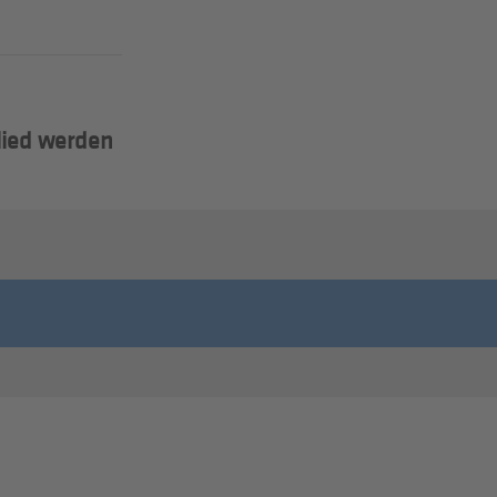
lied werden