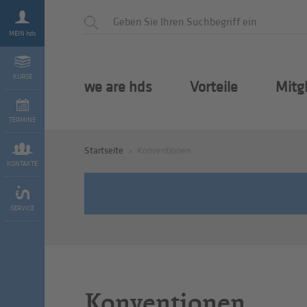
MEIN hds
KURSE
we are hds
Vorteile
Mitg
TERMINE
Startseite
Konventionen
KONTAKTE
SERVICE
Konventionen