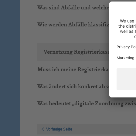
Was sind Abfälle und welche Art von Abf
Wie werden Abfälle klassifiziert?
Vernetzung Registrierkasse-POS
Muss ich meine Registrierkasse austa
Was ändert sich konkret ab 2026?
Was bedeutet „digitale Zuordnung zwis
Vorherige Seite