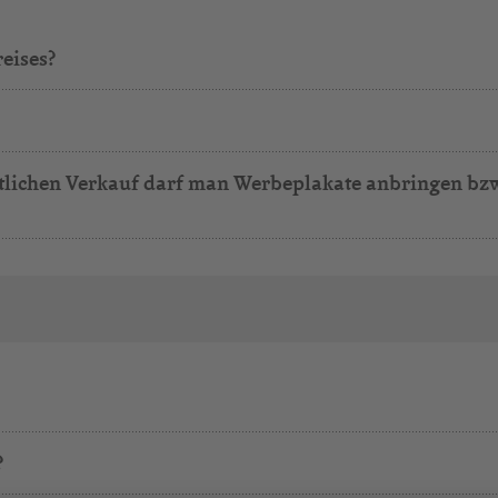
reises?
tlichen Verkauf darf man Werbeplakate anbringen bzw.
?