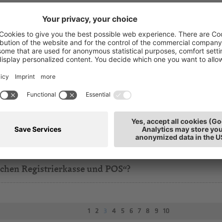
älle gibt es?
uschen, um der Verpflichtung nachzukommen?
chen Registrierkasse und POS“?
1
2
3
4
5
6
7
8
9
10