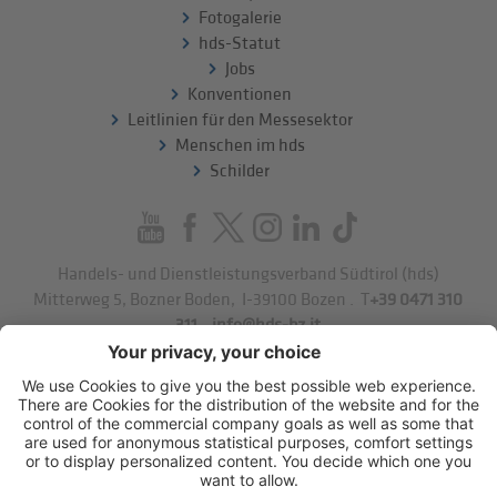
Fotogalerie
hds-Statut
Jobs
Konventionen
Leitlinien für den Messesektor
Menschen im hds
Schilder
Handels- und Dienstleistungsverband Südtirol (hds)
Mitterweg 5, Bozner Boden
,
I-39100
Bozen
.
T
+39 0471 310
311
.
info@hds-bz.it
Impressum
Datenschutzerklärung
Cookie-Einstellungen
Sitemap