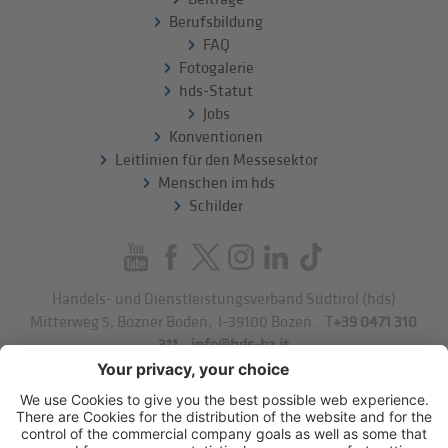
Berufsbildung
FAQ
Fotogalerie
hds-Statut
Jobs
Konventionen
Leitlinien für den Messesektor
Menschen im hds
Schilder
Handels- und Dienstleistungsverband Südtirol (hds)
Mitterweg 5, Bozner Boden
,
I-39100
Bozen
.
T
+39 0471 310
311
.
info@hds-bz.it
Impressum
Datenschutzerklärung
Cookie-Einstellungen
Sitemap