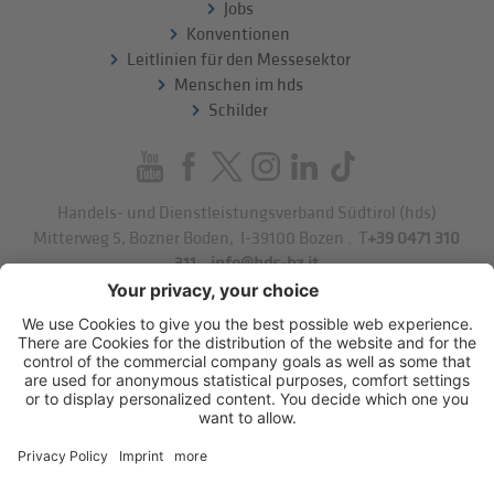
Jobs
Konventionen
Leitlinien für den Messesektor
Menschen im hds
Schilder
Handels- und Dienstleistungsverband Südtirol (hds)
Mitterweg 5, Bozner Boden
,
I-39100
Bozen
.
T
+39 0471 310
311
.
info@hds-bz.it
Impressum
Datenschutzerklärung
Cookie-Einstellungen
Sitemap