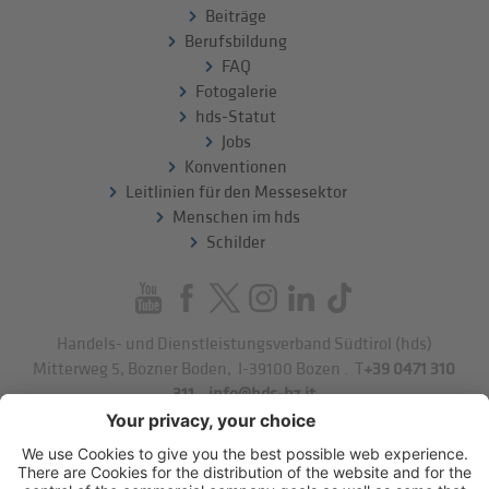
Beiträge
Berufsbildung
FAQ
Fotogalerie
hds-Statut
Jobs
Konventionen
Leitlinien für den Messesektor
Menschen im hds
Schilder
Handels- und Dienstleistungsverband Südtirol (hds)
Mitterweg 5, Bozner Boden
,
I-39100
Bozen
.
T
+39 0471 310
311
.
info@hds-bz.it
Impressum
Datenschutzerklärung
Cookie-Einstellungen